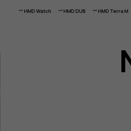
HMD Watch
HMD DUB
HMD Terra M