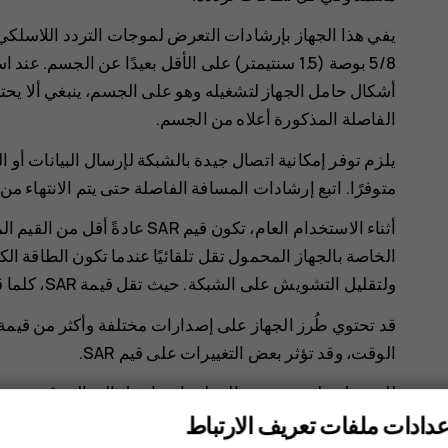
5/8 بوصة (1.5 سنتيمتر) على الأقل بعيدًا عن الج
أشكال حامل الجهاز لتشغيله وهو على الجسم، ينبغي ألا يحتو
الفاصلة المذكورة أعلاه من الجسم.
يلزم توفر إمكانية اتصال جيدة بالشبكة لإرسال البيانات أو 
متوفرًا. اتبع إرشادات المسافة الفاصلة حتى يتم الانتهاء من
أثناء الاستخدام العام، تكون قيم 
الخاصة بالجهاز المحمول تقل تلقائيًا عندما تكون الطاقة ا
ولتقليل التشويش على الشبكة. حيث تقل قيمة SAR، كلما قل خرج الطاقة.
قد تحتوي طُرز الجهاز على إصدارات مختلفة وأكثر من قيمة 
الوقت، وقد تؤثر بعض التغييرات على قيم SAR.
للحصول على مزيد من المعلومات، انتقل إلى الموقع
k.com
في وضع الإرسال حتى إن لم تقم بإجراء مكالمة صوتية.
عدادات ملفات تعريف الارتباط