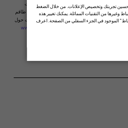
المية (WHO) أن المعلومات العلمية الحالية لا تشير إلى ضرورة اتخاذ أية احتياطات
 تحسين تجربتك وتخصيص الإعلانات. من خلال الضغط
 بتقليل تعرضك، يوصى بتحديد الاستخدام أو استعمال طاقم
ط وغيرها من التقنيات المماثلة. يمكنك تغيير هذه
حصول على مزيد من المعلومات والتوضيحات والمناقشات حول
تباط" الموجود في الجزء السفلي من الصفحة. اعرف
www.who.int/health-
يمة SAR لهذا الجهاز.