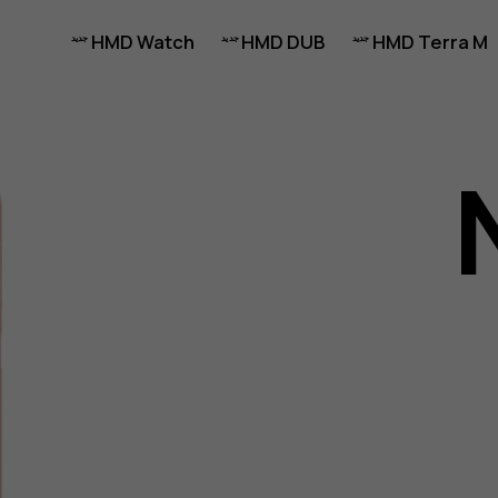
HMD Watch
HMD DUB
HMD Terra M