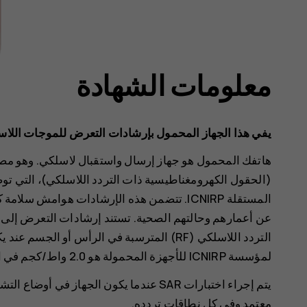
معلومات الشهادة
يفي هذا الجهاز المحمول بإرشادات التعرض للموجات اللاس
هاتفك المحمول هو جهاز إرسال واستقبال لاسلكي. وهو مصم
(الحقول الكهرومغناطيسية ذات التردد اللاسلكي)، التي تو
المستقلة ICNIRP. تتضمن هذه الإرشادات هوام
لمؤسسة ICNIRP للأجهزة المحمولة هو 2.0 واط/كجم في المتوسط على 10 جرامات من نسيج الجسم.
يتم إجراء اختبارات SAR عندما يكون الجهاز
معتمد وفي كل نطاقات تردده.