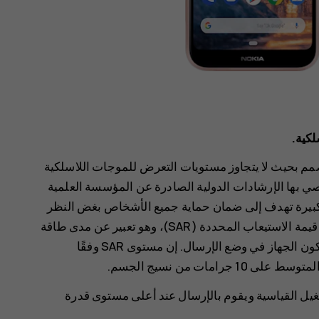
لكية.
م بحيث لا يتجاوز مستويات التعرض للموجات اللاسلكية
صي بها الإرشادات الدولية الصادرة عن المؤسسة العلمية
ش سلامة كبيرة تهدف إلى ضمان حماية جميع الأشخاص بغض النظر
عن أعمارهم وحالتهم الصحية. تستند إرشادات التعرض إلى قيمة الاستيعاب المحددة (SAR)، وهو تعبير عن مدى طاقة
التردد اللاسلكي (RF) المترسبة في الرأس أو الجسم عند يكون الجهاز في وضع الإرسال. إن مستوى SAR وفقًا
 في أوضاع التشغيل القياسية ويقوم بالإرسال عند أعلى مستوى قدرة