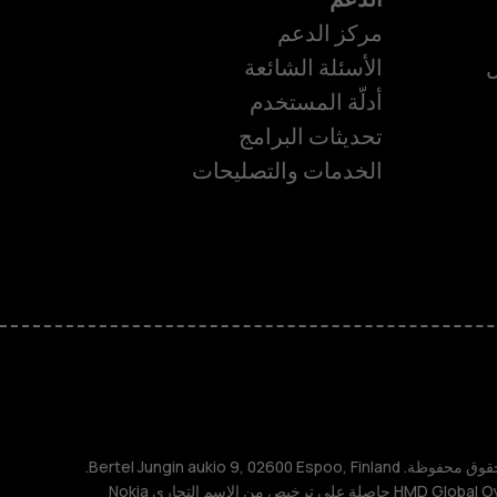
مركز الدعم
ل
الأسئلة الشائعة
أدلّة المستخدم
تحديثات البرامج
ة
الخدمات والتصليحات
TM و © 2026 HMD Global. جميع الحقوق محفوظة. Bertel Jungin aukio 9, 02600 Espoo, Finland.
مُعرِّف الشركة: 2724044-2. شركة HMD Global Oy حاصلة على ترخيص من الاسم التجاري Nokia