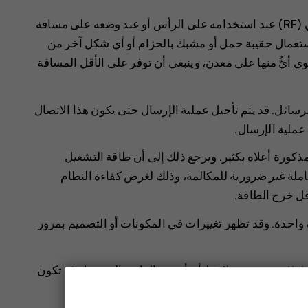
يفي هذا الجهاز بإرشادات التعرض لموجات التردد اللاسلكي (RF) عند استخدامه على الرأس أو عند وضعه على مسافة
سم. عند استعمال حقيبة حمل أو مشبك بالحزام أو أي شكل آخر من
ي أيُّ منها على معدن، وينبغي أن توفر على الأقل المسافة
الرسائل. قد يتم تأجيل عملية الإرسال حتى يكون هذا الاتصال
 عملية الإرسال.
SAR عادةً أقل من القيم المذكورة أعلاه بكثير. ويرجع ذلك إلى أن طاقة التشغيل
لكاملة غير ضرورية للمكالمة، وذلك لغرض كفاءة النظام
واحدة. وقد تظهر تغييرات في المكونات أو التصميم بمرور
www.sar-tic
. لاحظ أن أجهزة الهاتف المحمول قد تكون