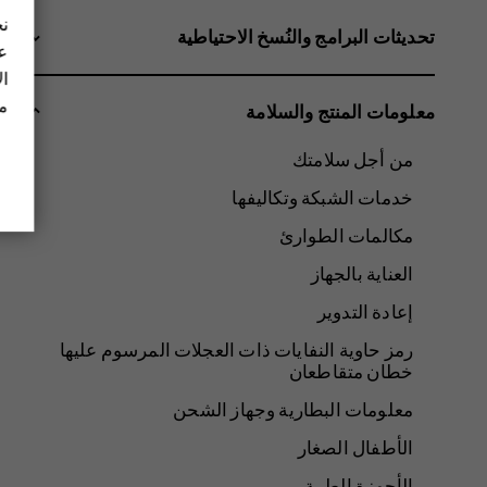
نح
تحديثات البرامج والنُسخ الاحتياطية
عل
ال
مز
معلومات المنتج والسلامة
من أجل سلامتك
خدمات الشبكة وتكاليفها
مكالمات الطوارئ
العناية بالجهاز
إعادة التدوير
رمز حاوية النفايات ذات العجلات المرسوم عليها
خطان متقاطعان
معلومات البطارية وجهاز الشحن
الأطفال الصغار
الأجهزة الطبية