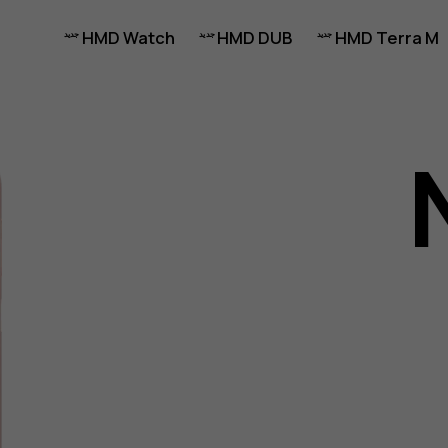
HMD Watch
HMD DUB
HMD Terra M