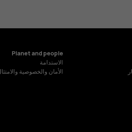
Planet and people
الاستدامة
ر
الأمان والخصوصية والامتثا
الهواتف الذكية
الهواتف المميز
الأكسسوارات