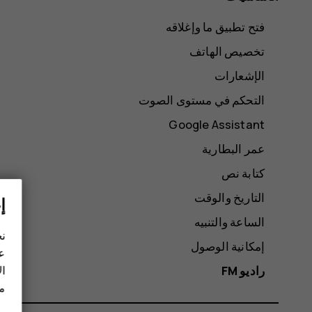
فتح تطبيق ما وإغلاقه
تخصيص الهاتف
الإشعارات
التحكم في مستوى الصوت
Google Assistant
عمر البطارية
كتابة نص
التاريخ والوقت
إ
الساعة والتنبيه
نح
إمكانية الوصول
عل
ال
راديو FM
مز