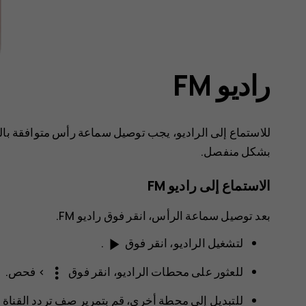
راديو FM
للاستماع إلى الراديو، يجب توصيل سماعة رأس متوافقة با
بشكل منفصل.
الاستماع إلى راديو ‪FM
بعد توصيل سماعة الرأس، انقر فوق
راديو FM
.
play_arrow
لتشغيل الراديو، انقر فوق
.
more_vert
للعثور على محطات الراديو، انقر فوق
>
فحص
.
للتبديل إلى محطة أخرى، قم بتمرير صف تردد القناة إل