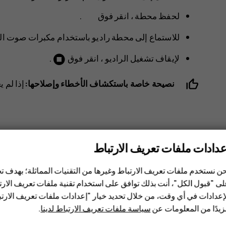
لحفظ محطة ، انقر فوق
.
للاستماع إلى محطة راديو باستخدام مكبرات صوت ال
ﻹﻳﻘﺎﻑ ﺗﺸﻐﻴﻞ ﺍﻟﺮﺍﺩﻳﻮ ، انقر فوق
.
نصيحة خاصة باستكشاف الأخطاء وإصلاحها:
إذا لم 
عدادات ملفات تعريف الارتباط
ن نستخدم ملفات تعريف الارتباط وغيرها من التقنيات المماثلة؛ بهدف
هل وجدت هذه المعلومات مفيدة؟
ى "قبول الكل"، أنت بذلك توافق على استخدام تقنية ملفات تعريف الارتبا
إعدادات في أي وقت، من خلال تحديد خيار "إعدادات ملفات تعريف الار
نعم
لا
يدًا من المعلومات عن
سياسة ملفات تعريف الارتباط لدينا
.