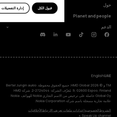
حول
قبول الكل
إدارة التفضيلات
Planet and people
الدعم
Discord
Linkedin
Youtube
Tiktok
Instagram
Facebook
English
UAE
TM و © 2026 HMD Global. جميع الحقوق محفوظة. Bertel Jungin aukio
9, 02600 Espoo, Finland. مُعرِّف الشركة: 2724044-2. شركة HMD
Global Oy حاصلة على ترخيص من الاسم التجاري Nokia للهواتف. Nokia
علامة تجارية مسجلة باسم شركة Nokia Corporation.
الشروط
الخصوصية
إعدادات ملفات تعريف الارتباط
الأخلاقيات
Speak Up channel