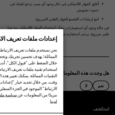
أغلق الجهاز اللاسلكي في حال وجود أي سبب يدعو للشك في
حدوث تشويش.
اتبع إرشادات المُصنع للجهاز الطبي المزروع.
في حالة وجود أي استفسارات بشأن استخدام الجهاز اللاسلكي مع جهاز
طبي مزروع، يرجى استشارة مسؤول الرعاية الطبية الخاص بك.
إعدادات ملفات تعريف الار
الهواتف الذكية
نحن نستخدم ملفات تعريف الارتباط 
الهواتف المميزة
المماثلة؛ بهدف تحسين تجربتك وتخص
خلال الضغط على "قبول الكل"، أنت
الأكسسوارات
استخدام تقنية ملفات تعريف الارتبا
هل وجدت هذه المعلومات مفيدة؟
HMD Terra M
التقنيات المماثلة. يمكنك تغيير هذه 
وقت، من خلال تحديد خيار "إعدادا
نعم
لا
HMD DUB
الارتباط" الموجود في الجزء السفل
مزيدًا من المعلومات عن
سياسة ملفا
HMD Watch
لدينا
.
للأعمال
استكشف