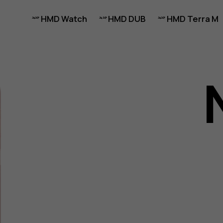
HMD Watch
HMD DUB
HMD Terra M