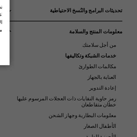
نح
تحديثات البرامج والنُسخ الاحتياطية
عل
ال
مز
معلومات المنتج والسلامة
من أجل سلامتك
خدمات الشبكة وتكاليفها
مكالمات الطوارئ
العناية بالجهاز
إعادة التدوير
رمز حاوية النفايات ذات العجلات المرسوم عليها
خطان متقاطعان
معلومات البطارية وجهاز الشحن
الأطفال الصغار
الأجهزة الطبية