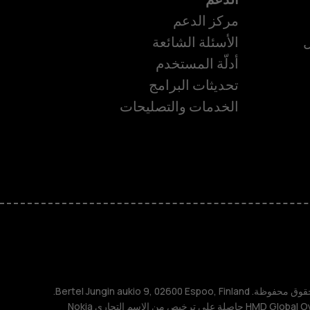
مركز الدعم
ل
الأسئلة الشائعة
أدلّة المستخدم
تحديثات البرامج
ة
الخدمات والتصليحات
TM و © 2026 HMD Global. جميع الحقوق محفوظة. Bertel Jungin aukio 9, 02600 Espoo, Finland.
مُعرِّف الشركة: 2724044-2. شركة HMD Global Oy حاصلة على ترخيص من الاسم التجاري Nokia