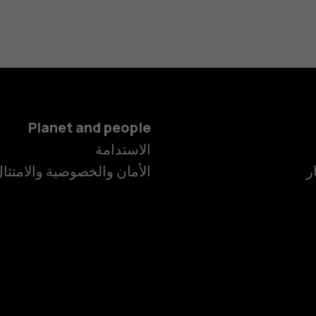
Planet and people
الاستدامة
ر
الأمان والخصوصية والامتثا
الهواتف الذكية
الهواتف المميز
الأكسسوارات