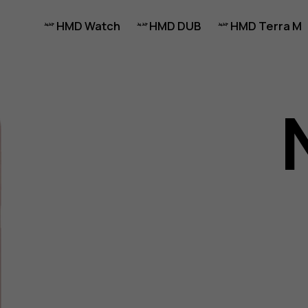
HMD Watch
HMD DUB
HMD Terra M