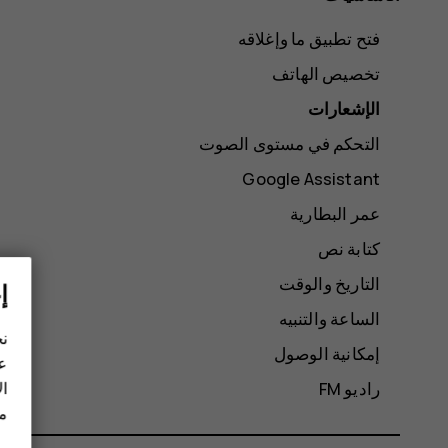
فتح تطبيق ما وإغلاقه
تخصيص الهاتف
الإشعارات
التحكم في مستوى الصوت
Google Assistant
عمر البطارية
كتابة نص
التاريخ والوقت
إ
الساعة والتنبيه
نح
إمكانية الوصول
عل
ال
راديو FM
مز