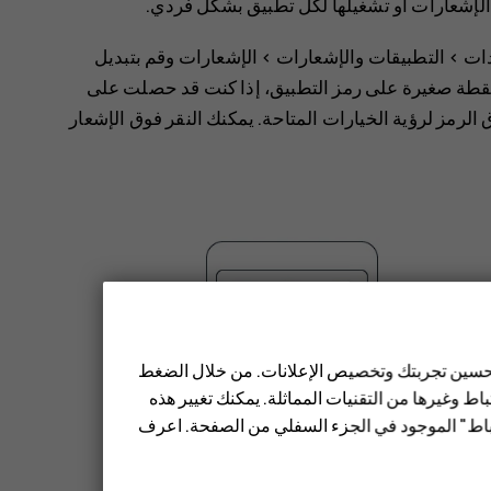
الإشعارات أو تشغيلها لكل تطبيق بشكل فردي.
دات
>
‬‏‫التطبيقات والإشعارات
>
‬‏‫الإشعارات
وقم بتبديل
طة صغيرة على رمز التطبيق، إذا كنت قد حصلت على
ق الرمز لرؤية الخيارات المتاحة. يمكنك النقر فوق الإشعار
 تحسين تجربتك وتخصيص الإعلانات. من خلال الضغط
ط وغيرها من التقنيات المماثلة. يمكنك تغيير هذه
تباط" الموجود في الجزء السفلي من الصفحة. اعرف