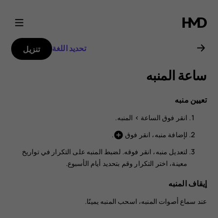
دليل
مستخدم
تحديد اللغة
تنزيل
هاتف
ساعة المنبه
Nokia
تعيين منبه
5.3
انقر فوق
الساعة‏‎
>
المنبه
.
لإضافة منبه، انقر فوق
.
add_circle
لتعديل منبه، انقر فوقه. لضبط المنبه على التكرار في تواريخ
معينة، اختر
التكرار
وقم بتحديد أيام الأسبوع.
إيقاف المنبه
عند سماع أصوات المنبه، اسحب المنبه يمينًا.