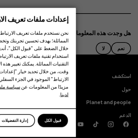
إعدادات ملفات تعريف الار
الهواتف الذكية
هل وجدت هذه المعلومات مفيدة؟
نحن نستخدم ملفات تعريف الارتباط 
الهواتف المميزة
المماثلة؛ بهدف تحسين تجربتك وتخص
خلال الضغط على "قبول الكل"، أنت
نعم
لا
الأكسسوارات
استخدام تقنية ملفات تعريف الارتبا
HMD Terra M
التقنيات المماثلة. يمكنك تغيير هذه 
وقت، من خلال تحديد خيار "إعدادا
HMD DUB
استكشف
الارتباط" الموجود في الجزء السفل
مزيدًا من المعلومات عن
سياسة ملفا
HMD Watch
حول
لدينا
.
للأعمال
Planet and people
الدعم
قبول الكل
إدارة التفضيلات
Discord
Linkedin
Youtube
Tiktok
Instagram
Facebook