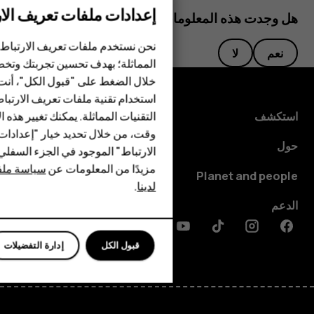
إعدادات ملفات تعريف الار
هل وجدت هذه المعلومات مفيدة؟
الهواتف الذكية
نحن نستخدم ملفات تعريف الارتباط 
نعم
لا
الهواتف المميزة
المماثلة؛ بهدف تحسين تجربتك وتخص
خلال الضغط على "قبول الكل"، أنت
الأكسسوارات
استخدام تقنية ملفات تعريف الارتبا
HMD Terra M
التقنيات المماثلة. يمكنك تغيير هذه 
استكشف
وقت، من خلال تحديد خيار "إعدادا
HMD DUB
حول
الارتباط" الموجود في الجزء السفل
مزيدًا من المعلومات عن
سياسة ملفا
HMD Watch
Planet and people
لدينا
.
للأعمال
الدعم
Discord
Linkedin
Youtube
Tiktok
Instagram
Facebook
قبول الكل
إدارة التفضيلات