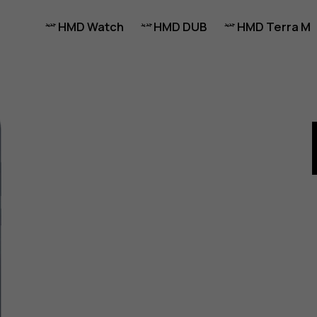
HMD Watch
HMD DUB
HMD Terra M