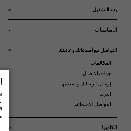
بدء التشغيل
الأساسيات
التواصل مع أصدقائك وعائلتك
المكالمات
جهات الاتصال
إ
إرسال الرسائل واستلامها
البريد
نح
عل
التواصل الاجتماعي
ال
مز
الكاميرا