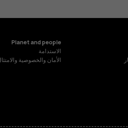
Planet and people
الاستدامة
ر
الأمان والخصوصية والامتثا
الهواتف الذكية
الهواتف المميز
الأكسسوارات