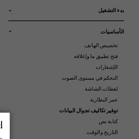
بدء التشغيل
الأساسيات
تخصيص الهاتف
فتح تطبيق ما وإغلاقه
الإشعارات
التحكم في مستوى الصوت
لقطات الشاشة
عمر البطارية
توفير تكاليف تجوال البيانات
كتابة نص
إ
التاريخ والوقت
نح