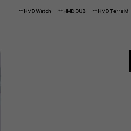
HMD Watch
HMD DUB
HMD Terra M