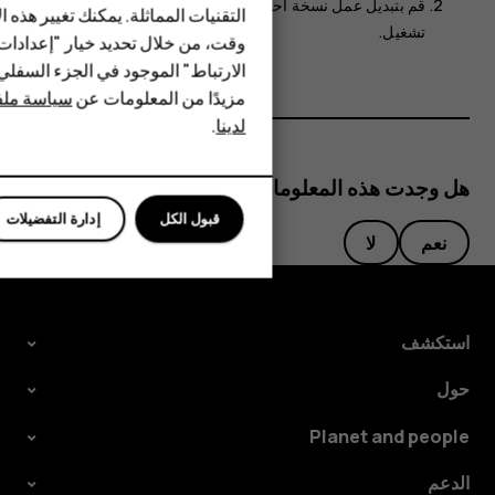
قم بتبديل
عمل نسخة احتياطية على Google Drive
إلى
HMD Terra M
التقنيات المماثلة. يمكنك تغيير هذه 
تشغيل
.
وقت، من خلال تحديد خيار "إعدادا
HMD DUB
الارتباط" الموجود في الجزء السفل
مزيدًا من المعلومات عن
سياسة ملفا
HMD Watch
لدينا
.
للأعمال
هل وجدت هذه المعلومات مفيدة؟
قبول الكل
إدارة التفضيلات
نعم
لا
استكشف
حول
Planet and people
الدعم