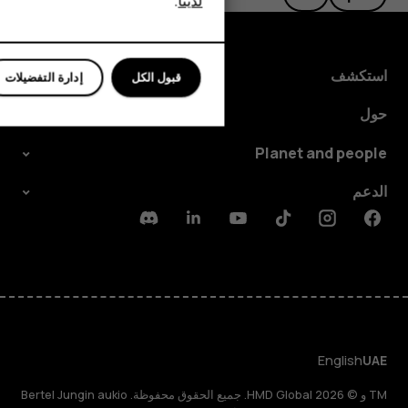
لدينا
.
للأعمال
استكشف
قبول الكل
إدارة التفضيلات
حول
Planet and people
الدعم
Discord
Linkedin
Youtube
Tiktok
Instagram
Facebook
English
UAE
TM و © 2026 HMD Global. جميع الحقوق محفوظة. Bertel Jungin aukio