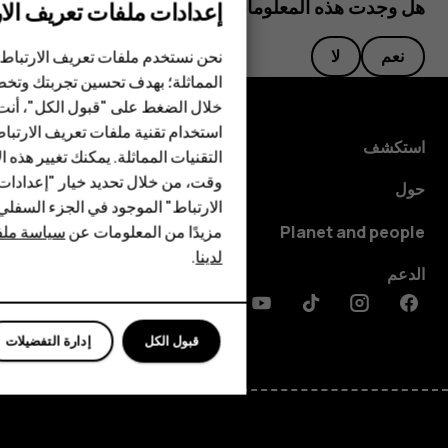
هل وجدت هذه المعلومات مفيدة؟
إعدادات ملفات تعريف الار
الهواتف الذكية
نحن نستخدم ملفات تعريف الارتباط 
نعم
لا
الهواتف المميزة
المماثلة؛ بهدف تحسين تجربتك وتخص
خلال الضغط على "قبول الكل"، أنت
الأكسسوارات
استخدام تقنية ملفات تعريف الارتبا
استكشف
HMD Terra M
التقنيات المماثلة. يمكنك تغيير هذه 
وقت، من خلال تحديد خيار "إعدادا
حول
HMD DUB
الارتباط" الموجود في الجزء السفل
مزيدًا من المعلومات عن
سياسة ملفا
Planet and people
HMD Watch
لدينا
.
الدعم
للأعمال
Discord
Linkedin
Youtube
Tiktok
Instagram
Facebook
قبول الكل
إدارة التفضيلات