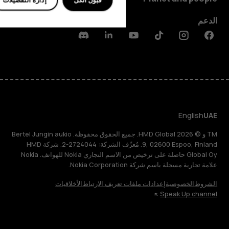
الدعم
Discord
Linkedin
Youtube
Tiktok
Instagram
Facebook
English
UAE
TM و © 2026 HMD Global. جميع الحقوق محفوظة. Bertel Jungin aukio
9, 02600 Espoo, Finland. مُعرِّف الشركة: 2724044-2. شركة HMD
Global Oy حاصلة على ترخيص من الاسم التجاري Nokia للهواتف. Nokia
علامة تجارية مسجلة باسم شركة Nokia Corporation.
الشروط
الخصوصية
إعدادات ملفات تعريف الارتباط
الأخلاقيات
Speak Up channel