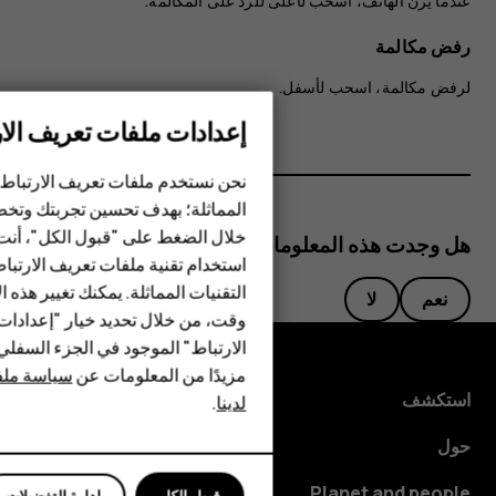
عندما يرن الهاتف، اسحب لأعلى للرد على المكالمة.
رفض مكالمة
لرفض مكالمة، اسحب لأسفل.
إعدادات ملفات تعريف الار
الهواتف الذكية
نحن نستخدم ملفات تعريف الارتباط 
الهواتف المميزة
المماثلة؛ بهدف تحسين تجربتك وتخص
خلال الضغط على "قبول الكل"، أنت
هل وجدت هذه المعلومات مفيدة؟
الأكسسوارات
استخدام تقنية ملفات تعريف الارتبا
HMD Terra M
التقنيات المماثلة. يمكنك تغيير هذه 
نعم
لا
وقت، من خلال تحديد خيار "إعدادا
HMD DUB
الارتباط" الموجود في الجزء السفل
مزيدًا من المعلومات عن
سياسة ملفا
HMD Watch
استكشف
لدينا
.
للأعمال
حول
Planet and people
قبول الكل
إدارة التفضيلات