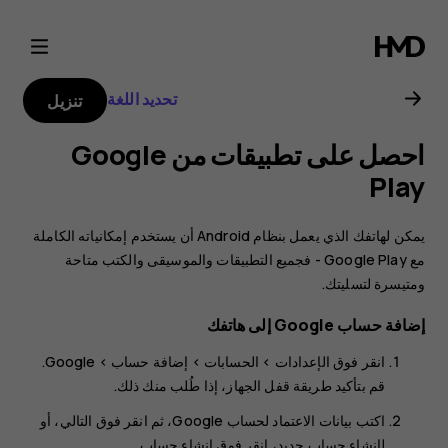
دليل
مستخدم
تحديد اللغة
تنزيل
Nokia
احصل على تطبيقات من Google
C1
Play
يمكن لهاتفك الذي يعمل بنظام Android أن يستخدم إمكانياته الكاملة
مع Google Play - فجميع التطبيقات والموسيقى والكتب متاحة
ومتيسرة لتسليتك.
إضافة حساب Google إلى هاتفك
انقر فوق
الإعدادات
>
الحسابات
>
إضافة حساب
> ‎
Google
.
قم بتأكيد طريقة قفل الجهاز، إذا طُلب منك ذلك.
اكتب بيانات الاعتماد لحساب Google، ثم انقر فوق
التالي
، أو
لإنشاء حساب جديد، انقر فوق
إنشاء حساب
.