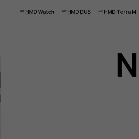
HMD Watch
HMD DUB
HMD Terra M
N