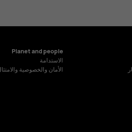
Planet and people
الاستدامة
ر
الأمان والخصوصية والامتثا
الهواتف الذكية
الهواتف المميز
الأكسسوارات