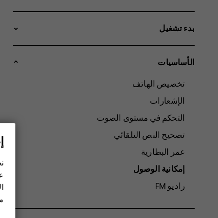
بدء تشغيل
الأساسيات
تخصيص الهاتف
الإشعارات
التحكم في مستوى الصوت
تصحيح النص التلقائي
إ
عمر البطارية
نح
إمكانية الوصول
عل
راديو FM
ال
مز