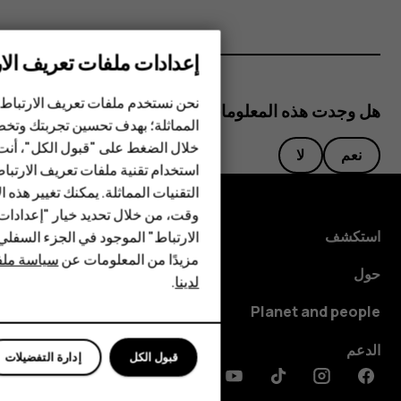
إعدادات ملفات تعريف الار
الهواتف الذكية
نحن نستخدم ملفات تعريف الارتباط 
هل وجدت هذه المعلومات مفيدة؟
الهواتف المميزة
المماثلة؛ بهدف تحسين تجربتك وتخص
خلال الضغط على "قبول الكل"، أنت
الأكسسوارات
نعم
لا
استخدام تقنية ملفات تعريف الارتبا
HMD Terra M
التقنيات المماثلة. يمكنك تغيير هذه 
وقت، من خلال تحديد خيار "إعدادا
HMD DUB
استكشف
الارتباط" الموجود في الجزء السفل
مزيدًا من المعلومات عن
سياسة ملفا
HMD Watch
حول
لدينا
.
للأعمال
Planet and people
الدعم
قبول الكل
إدارة التفضيلات
Discord
Linkedin
Youtube
Tiktok
Instagram
Facebook