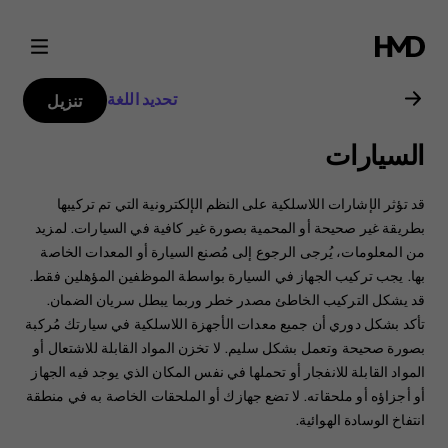
دليل
مستخدم
تحديد اللغة
تنزيل
هاتف
السيارات
Nokia
قد تؤثر الإشارات اللاسلكية على النظم الإلكترونية التي تم تركيبها
C2
بطريقة غير صحيحة أو المحمية بصورة غير كافية في السيارات. ‏‫لمزيد
من المعلومات، يُرجى الرجوع إلى مُصنع السيارة أو المعدات الخاصة
بها.‬ يجب تركيب الجهاز في السيارة بواسطة الموظفين المؤهلين فقط.
2nd
‏‫قد يشكل التركيب الخاطئ مصدر خطر وربما يبطل سريان الضمان.‬
تأكد بشكل دوري أن جميع معدات الأجهزة اللاسلكية في سيارتك مُركبة
Edition
بصورة صحيحة وتعمل بشكل سليم. لا تخزن المواد القابلة للاشتعال أو
المواد القابلة للانفجار أو تحملها في نفس المكان الذي يوجد فيه الجهاز
أو أجزاؤه أو ملحقاته. ‏‫لا تضع جهازك أو الملحقات الخاصة به في منطقة
انتفاخ الوسادة الهوائية.‬