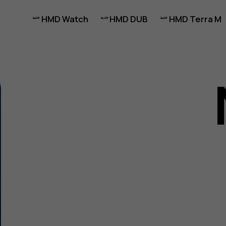
HMD Watch
HMD DUB
HMD Terra M