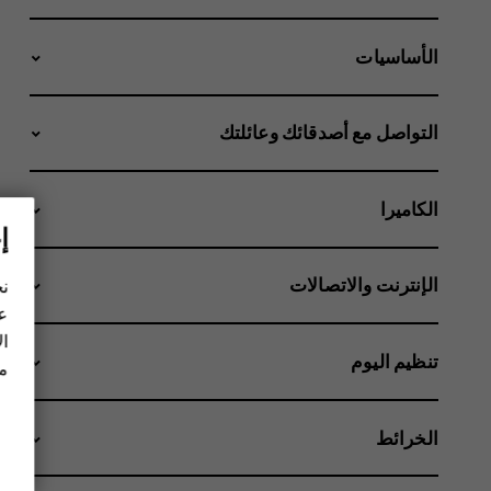
الأساسيات
التواصل مع أصدقائك وعائلتك
الكاميرا
إ
الإنترنت والاتصالات
نح
عل
ال
تنظيم اليوم
مز
الخرائط