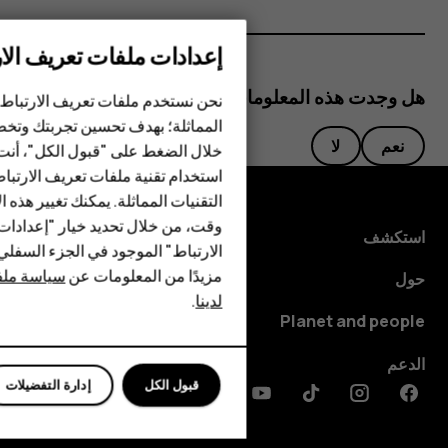
إعدادات ملفات تعريف الار
الهواتف الذكية
هل وجدت هذه المعلومات مفيدة؟
نحن نستخدم ملفات تعريف الارتباط 
الهواتف المميزة
المماثلة؛ بهدف تحسين تجربتك وتخص
نعم
لا
خلال الضغط على "قبول الكل"، أنت
الأكسسوارات
استخدام تقنية ملفات تعريف الارتبا
HMD Terra M
التقنيات المماثلة. يمكنك تغيير هذه 
وقت، من خلال تحديد خيار "إعدادا
استكشف
HMD DUB
الارتباط" الموجود في الجزء السفل
مزيدًا من المعلومات عن
سياسة ملفا
حول
HMD Watch
لدينا
.
Planet and people
للأعمال
الدعم
قبول الكل
إدارة التفضيلات
Discord
Linkedin
Youtube
Tiktok
Instagram
Facebook