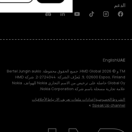
الدعم
Discord
Linkedin
Youtube
Tiktok
Instagram
Facebook
English
UAE
TM و © 2026 HMD Global. جميع الحقوق محفوظة. Bertel Jungin aukio
9, 02600 Espoo, Finland. مُعرِّف الشركة: 2724044-2. شركة HMD
Global Oy حاصلة على ترخيص من الاسم التجاري Nokia للهواتف. Nokia
علامة تجارية مسجلة باسم شركة Nokia Corporation.
الشروط
الخصوصية
إعدادات ملفات تعريف الارتباط
الأخلاقيات
Speak Up channel