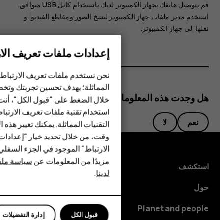
قم بتوصيل هاتفك بجهاز الكمبيوتر لديك باستخدام كابل USB متوافق.
استخدم مدير ملفات جهاز الكمبيوتر لنسخ الصور ومقاطع الفيديو أو
نقلها إلى جهاز الكمبيوتر.
إعدادات ملفات تعريف الار
الهواتف الذكية
نحن نستخدم ملفات تعريف الارتباط 
الهواتف المميزة
المماثلة؛ بهدف تحسين تجربتك وتخص
هل وجدت هذه المعلومات مفيدة؟
خلال الضغط على "قبول الكل"، أنت
الأكسسوارات
استخدام تقنية ملفات تعريف الارتبا
نعم
لا
HMD Terra M
التقنيات المماثلة. يمكنك تغيير هذه 
وقت، من خلال تحديد خيار "إعدادا
HMD DUB
الارتباط" الموجود في الجزء السفل
مزيدًا من المعلومات عن
سياسة ملفا
HMD Watch
استكشف
لدينا
.
للأعمال
حول
Planet and people
قبول الكل
إدارة التفضيلات