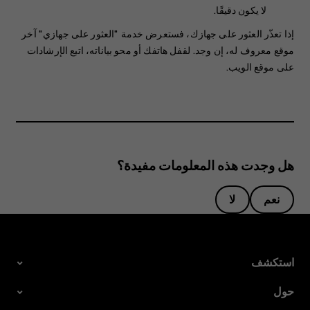
لا يكون دقيقًا.
إذا تعذّر العثور على جهازك، فستعرض خدمة "العثور على جهازي" آخر
موقع معروف له، إن وجد. لقفل هاتفك أو محو بياناته، اتبع الإرشادات
على موقع الويب.
هل وجدت هذه المعلومات مفيدة؟
نعم
لا
استكشف
حول