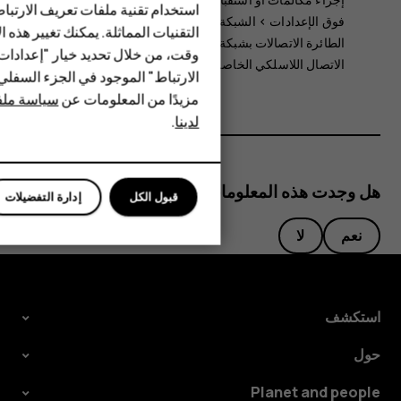
الأكسسوارات
استخدام تقنية ملفات تعريف الارتبا
فوق
الإعدادات
>
>
وضع الطائرة
. يغلق وضع
HMD Terra M
التقنيات المماثلة. يمكنك تغيير هذه 
الطائرة الاتصالات بشبكة الجوّال ويقوم بإيقاف تشغيل ميزات
وقت، من خلال تحديد خيار "إعدادا
الاتصال اللاسلكي الخاصة بجهازك.
HMD DUB
الارتباط" الموجود في الجزء السفل
مزيدًا من المعلومات عن
سياسة ملفا
HMD Watch
لدينا
.
للأعمال
هل وجدت هذه المعلومات مفيدة؟
قبول الكل
إدارة التفضيلات
نعم
لا
استكشف
حول
Planet and people