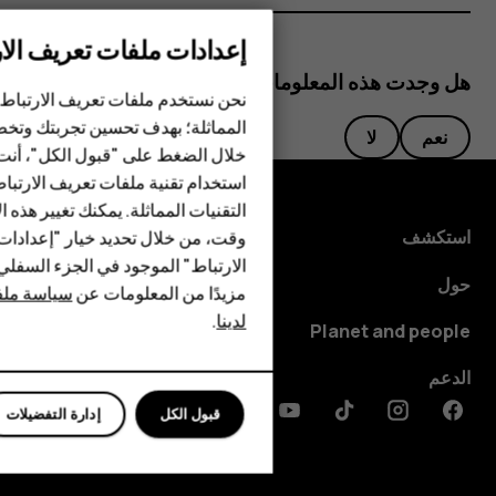
إعدادات ملفات تعريف الار
الهواتف الذكية
هل وجدت هذه المعلومات مفيدة؟
نحن نستخدم ملفات تعريف الارتباط 
الهواتف المميزة
المماثلة؛ بهدف تحسين تجربتك وتخص
نعم
لا
خلال الضغط على "قبول الكل"، أنت
الأكسسوارات
استخدام تقنية ملفات تعريف الارتبا
HMD Terra M
التقنيات المماثلة. يمكنك تغيير هذه 
استكشف
وقت، من خلال تحديد خيار "إعدادا
HMD DUB
الارتباط" الموجود في الجزء السفل
حول
مزيدًا من المعلومات عن
سياسة ملفا
HMD Watch
لدينا
.
Planet and people
للأعمال
الدعم
قبول الكل
إدارة التفضيلات
Discord
Linkedin
Youtube
Tiktok
Instagram
Facebook