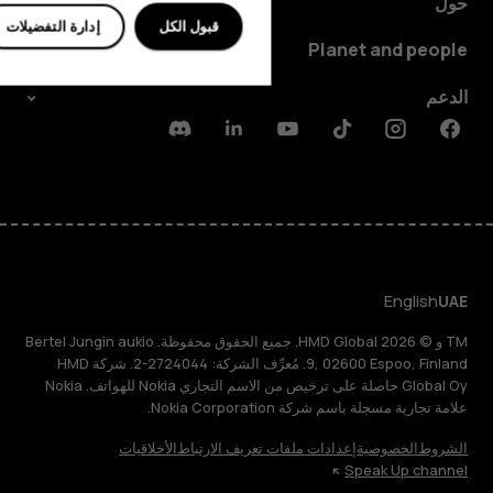
حول
قبول الكل
إدارة التفضيلات
Planet and people
الدعم
Discord
Linkedin
Youtube
Tiktok
Instagram
Facebook
English
UAE
TM و © 2026 HMD Global. جميع الحقوق محفوظة. Bertel Jungin aukio
9, 02600 Espoo, Finland. مُعرِّف الشركة: 2724044-2. شركة HMD
Global Oy حاصلة على ترخيص من الاسم التجاري Nokia للهواتف. Nokia
علامة تجارية مسجلة باسم شركة Nokia Corporation.
الشروط
الخصوصية
إعدادات ملفات تعريف الارتباط
الأخلاقيات
Speak Up channel