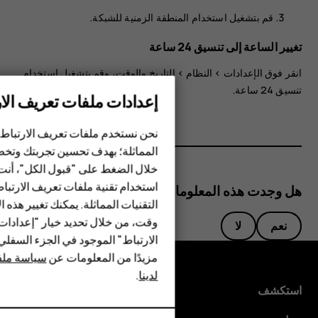
قم بتشغيل
استخدام المنطقة الزمنية للشبكة
.
تغيير الساعة إلى تنسيق 24 ساعة
انقر فوق
>
النظام
>
التاريخ والوقت
، وقم بتشغيل
‎استخدام
تنسيق 24 ساعة
.
إعدادات ملفات تعريف الار
الهواتف الذكية
نحن نستخدم ملفات تعريف الارتباط 
الهواتف المميزة
المماثلة؛ بهدف تحسين تجربتك وتخص
خلال الضغط على "قبول الكل"، أنت
الأكسسوارات
استخدام تقنية ملفات تعريف الارتبا
هل وجدت هذه المعلومات مفيدة؟
HMD Terra M
التقنيات المماثلة. يمكنك تغيير هذه 
وقت، من خلال تحديد خيار "إعدادا
نعم
لا
HMD DUB
الارتباط" الموجود في الجزء السفل
مزيدًا من المعلومات عن
سياسة ملفا
HMD Watch
لدينا
.
استكشف
للأعمال