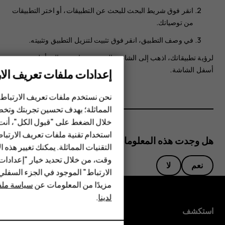
انقر فوق شريط البحث للبحث عن التطبيقات، أو اختر التطبيقات
من توصياتك.
في وصف التطبيق، انقر فوق
تثبيت
لتنزيل التطبيق وتثبيته.
لرؤية تطبيقاتك، اذهب إلى الشاشة الرئيسية، واسحب إلى أعلى من
أسفل الشاشة.
إعدادات ملفات تعريف الار
الهواتف الذكية
نحن نستخدم ملفات تعريف الارتباط 
الهواتف المميزة
المماثلة؛ بهدف تحسين تجربتك وتخص
خلال الضغط على "قبول الكل"، أنت
الأكسسوارات
استخدام تقنية ملفات تعريف الارتبا
هل وجدت هذه المعلومات مفيدة؟
HMD Terra M
التقنيات المماثلة. يمكنك تغيير هذه 
وقت، من خلال تحديد خيار "إعدادا
نعم
لا
HMD DUB
الارتباط" الموجود في الجزء السفل
مزيدًا من المعلومات عن
سياسة ملفا
HMD Watch
لدينا
.
للأعمال
استكشف