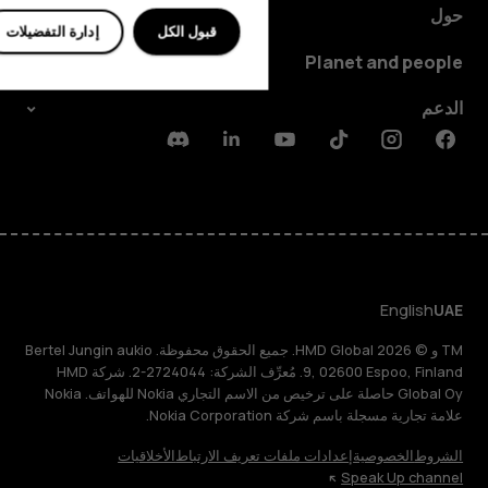
حول
قبول الكل
إدارة التفضيلات
Planet and people
الدعم
Discord
Linkedin
Youtube
Tiktok
Instagram
Facebook
English
UAE
TM و © 2026 HMD Global. جميع الحقوق محفوظة. Bertel Jungin aukio
9, 02600 Espoo, Finland. مُعرِّف الشركة: 2724044-2. شركة HMD
Global Oy حاصلة على ترخيص من الاسم التجاري Nokia للهواتف. Nokia
علامة تجارية مسجلة باسم شركة Nokia Corporation.
الشروط
الخصوصية
إعدادات ملفات تعريف الارتباط
الأخلاقيات
Speak Up channel