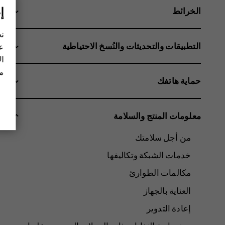
إ
الخرائط
نح
التطبيقات والتحديثات والنُسخ الاحتياطية
عل
ال
مز
حماية هاتفك
معلومات المنتج والسلامة
من أجل سلامتك
خدمات الشبكة وتكاليفها
مكالمات الطوارئ
العناية بالجهاز
إعادة التدوير