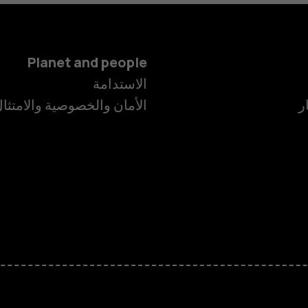
Planet and people
الاستدامة
ر
الأمان والخصوصية والامتثا
الهواتف الذكية
الهواتف المميز
الأكسسوارات
HMD Terra M