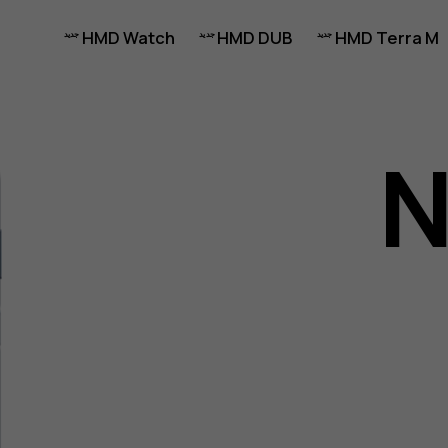
HMD Watch
HMD DUB
HMD Terra M
N