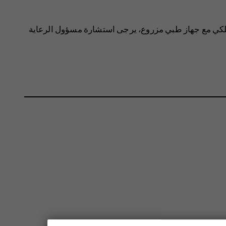
لكي مع جهاز طبي مزروع، يرجى استشارة مسؤول الرعاية