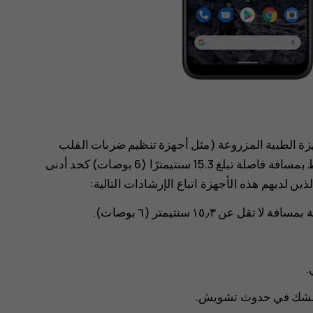
 الطبية المزروعة (مثل أجهزة تنظيم ضربات القلب
ومضخات الأنسولين ومحفزات الأعصاب) بضرورة الاحتفاظ بمسافة فاصلة تبلغ 15.3 سنتيمترًا (6 بوصات) كحد أدنى
ين لديهم هذه الأجهزة اتباع الإرشادات التالية:
عن ١٥٫٣ سنتيمتر (٦ بوصات).
.
 للشك في حدوث تشويش.