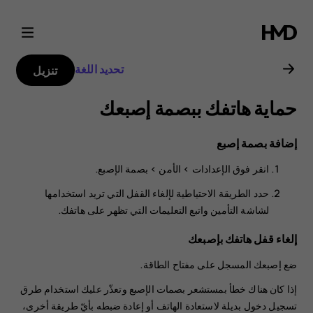
دليل
مستخدم
تحديد اللغة
تنزيل
Nokia
حماية هاتفك ببصمة إصبعك
G21
إضافة بصمة إصبع
انقر فوق
الإعدادات
>
الأمن
>
بصمة الإصبع
.
حدد الطريقة الاحتياطية لإلغاء القفل التي تريد استخدامها
لشاشة التأمين واتبع التعليمات التي تظهر على هاتفك.
إلغاء قفل هاتفك بإصبعك
ضع إصبعك المسجل على مفتاح الطاقة.
إذا كان هناك خطأ بمستشعر بصمات الإصبع وتعذّر عليك استخدام طرق
تسجيل دخول بديلة لاستعادة الهاتف أو إعادة ضبطه بأيّ طريقة أخرى،