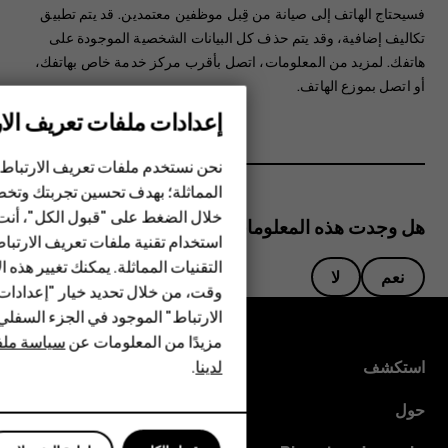
فسيحتاج الهاتف إلى صيانة من قِبل موظفين معتمدين.‬ قد يتم تطبيق
تكاليف إضافية، وقد يتم حذف كل البيانات الشخصية الموجودة على
هاتفك. لمزيد من المعلومات، اتصل بأقرب مركز خدمة خاص بهاتفك،
أو اتصل بموزع الهاتف.
إعدادات ملفات تعريف الار
الهواتف الذكية
نحن نستخدم ملفات تعريف الارتباط 
الهواتف المميزة
المماثلة؛ بهدف تحسين تجربتك وتخص
خلال الضغط على "قبول الكل"، أنت
الأكسسوارات
هل وجدت هذه المعلومات مفيدة؟
استخدام تقنية ملفات تعريف الارتبا
HMD Terra M
التقنيات المماثلة. يمكنك تغيير هذه 
نعم
لا
وقت، من خلال تحديد خيار "إعدادا
HMD DUB
الارتباط" الموجود في الجزء السفل
مزيدًا من المعلومات عن
سياسة ملفا
HMD Watch
لدينا
.
استكشف
للأعمال
حول