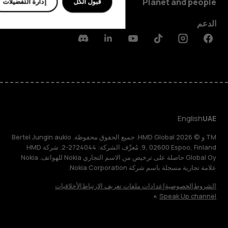
Planet and people
قبول الكل
إدارة التفضيلات
الدعم
Discord
Linkedin
Youtube
Tiktok
Instagram
Facebook
English
UAE
TM و © 2026 HMD Global. جميع الحقوق محفوظة. Bertel Jungin aukio
9, 02600 Espoo, Finland. مُعرِّف الشركة: 2724044-2. شركة HMD
Global Oy حاصلة على ترخيص من الاسم التجاري Nokia للهواتف. Nokia
علامة تجارية مسجلة باسم شركة Nokia Corporation.
الشروط
الخصوصية
إعدادات ملفات تعريف الارتباط
الأخلاقيات
Speak Up channel