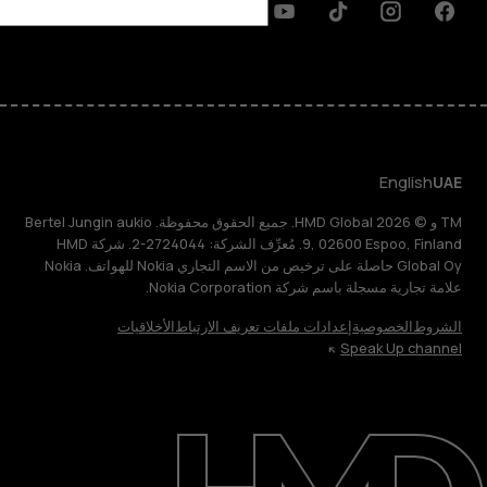
Discord
Linkedin
Youtube
Tiktok
Instagram
Facebook
English
UAE
TM و © 2026 HMD Global. جميع الحقوق محفوظة. Bertel Jungin aukio
9, 02600 Espoo, Finland. مُعرِّف الشركة: 2724044-2. شركة HMD
Global Oy حاصلة على ترخيص من الاسم التجاري Nokia للهواتف. Nokia
علامة تجارية مسجلة باسم شركة Nokia Corporation.
الشروط
الخصوصية
إعدادات ملفات تعريف الارتباط
الأخلاقيات
Speak Up channel
حول