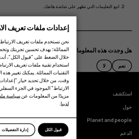
اتبع التعليمات التي تظهر على شاشة هاتفك.
إعدادات ملفات تعريف الار
الهواتف الذكية
نحن نستخدم ملفات تعريف الارتباط 
الهواتف المميزة
المماثلة؛ بهدف تحسين تجربتك وتخص
هل وجدت هذه المعلومات مفيدة؟
خلال الضغط على "قبول الكل"، أنت
الأكسسوارات
استخدام تقنية ملفات تعريف الارتبا
نعم
لا
HMD Terra M
التقنيات المماثلة. يمكنك تغيير هذه 
وقت، من خلال تحديد خيار "إعدادا
HMD DUB
الارتباط" الموجود في الجزء السفل
استكشف
مزيدًا من المعلومات عن
سياسة ملفا
HMD Watch
لدينا
.
حول
للأعمال
Planet and people
قبول الكل
إدارة التفضيلات
الدعم