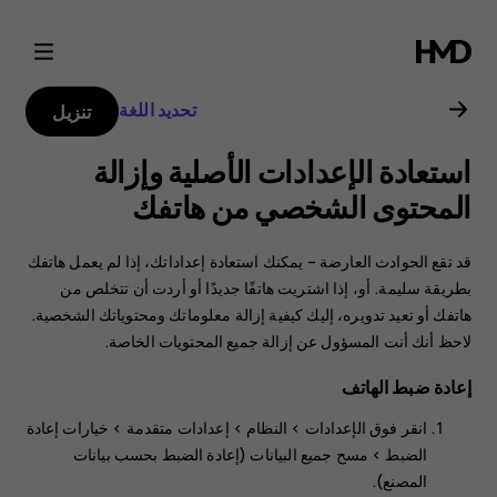
دليل
مستخدم
تحديد اللغة
تنزيل
Nokia
استعادة الإعدادات الأصلية وإزالة
G21
المحتوى الشخصي من هاتفك
قد تقع الحوادث العارضة – يمكنك استعادة إعداداتك، إذا لم يعمل هاتفك
بطريقة سليمة. أو، إذا اشتريت هاتفًا جديدًا أو أردت أن تتخلص من
هاتفك أو تعيد تدويره، إليك كيفية إزالة معلوماتك ومحتوياتك الشخصية.
لاحظ أنك أنت المسؤول عن إزالة جميع المحتويات الخاصة.
إعادة ضبط الهاتف
انقر فوق
الإعدادات‏‎
>
النظام‏‎
>
إعدادات متقدمة
>
خيارات إعادة
الضبط
>
مسح جميع البيانات (إعادة الضبط بحسب بيانات
المصنع)
.