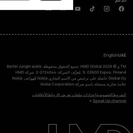
الدعم
Discord
Linkedin
Youtube
Tiktok
Instagram
Facebook
English
UAE
TM و © 2026 HMD Global. جميع الحقوق محفوظة. Bertel Jungin aukio
9, 02600 Espoo, Finland. مُعرِّف الشركة: 2724044-2. شركة HMD
Global Oy حاصلة على ترخيص من الاسم التجاري Nokia للهواتف. Nokia
علامة تجارية مسجلة باسم شركة Nokia Corporation.
الشروط
الخصوصية
إعدادات ملفات تعريف الارتباط
الأخلاقيات
Speak Up channel
حول