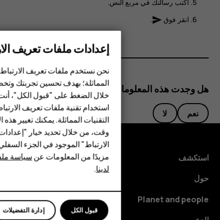
اكتب رسالتك في مربع النص.
انقر فوق
.
send
إعدادات ملفات تعريف الار
الهواتف الذكية
نحن نستخدم ملفات تعريف الارتباط 
الهواتف المميزة
المماثلة؛ بهدف تحسين تجربتك وتخص
هل وجدت هذه المعلومات مفيدة؟
خلال الضغط على "قبول الكل"، أنت
الأكسسوارات
استخدام تقنية ملفات تعريف الارتبا
نعم
لا
HMD Terra M
التقنيات المماثلة. يمكنك تغيير هذه 
وقت، من خلال تحديد خيار "إعدادا
HMD DUB
الارتباط" الموجود في الجزء السفل
مزيدًا من المعلومات عن
سياسة ملفا
استكشف
HMD Watch
لدينا
.
حول
للأعمال
Planet and people
قبول الكل
إدارة التفضيلات