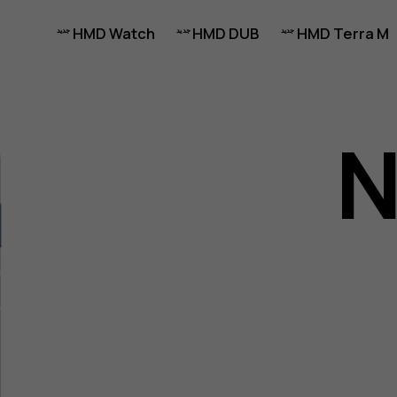
HMD Watch
HMD DUB
HMD Terra M
N