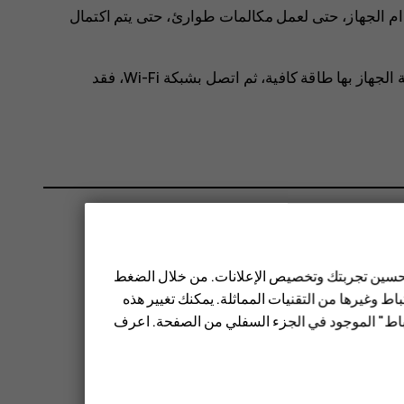
م الجهاز، حتى لعمل مكالمات طوارئ، حتى يتم اكتمال
قبل بدء التحديث، قم بتوصيل جهاز الشحن أو تأكد أن بطارية الجهاز بها طاقة كافية، ثم اتصل بشبكة Wi-Fi، فقد
 تحسين تجربتك وتخصيص الإعلانات. من خلال الضغط
ط وغيرها من التقنيات المماثلة. يمكنك تغيير هذه
تباط" الموجود في الجزء السفلي من الصفحة. اعرف