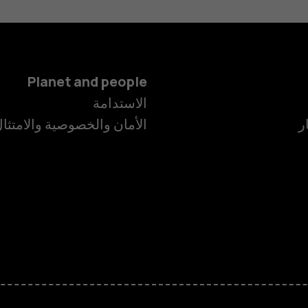
Planet and people
الاستدامة
ر
الأمان والخصوصية والامتثا
الهواتف الذكية
الهواتف المميز
الأكسسوارات
HMD Terra M