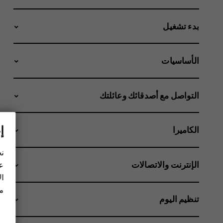
بدء تشغيل
الأساسيات
التواصل مع أصدقائك وعائلتك
إ
الكاميرا
نح
الإنترنت والاتصالات
عل
ال
مز
تنظيم اليوم