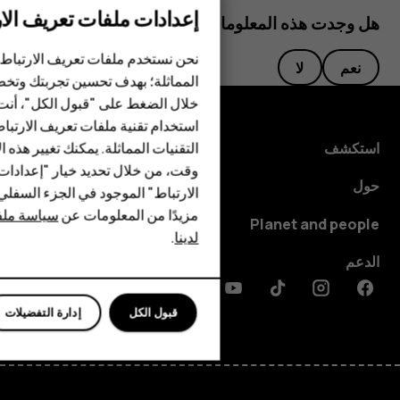
إعدادات ملفات تعريف الار
هل وجدت هذه المعلومات مفيدة؟
الهواتف الذكية
نحن نستخدم ملفات تعريف الارتباط 
نعم
لا
الهواتف المميزة
المماثلة؛ بهدف تحسين تجربتك وتخص
خلال الضغط على "قبول الكل"، أنت
الأكسسوارات
استخدام تقنية ملفات تعريف الارتبا
HMD Terra M
التقنيات المماثلة. يمكنك تغيير هذه 
استكشف
وقت، من خلال تحديد خيار "إعدادا
HMD DUB
حول
الارتباط" الموجود في الجزء السفل
مزيدًا من المعلومات عن
سياسة ملفا
HMD Watch
Planet and people
لدينا
.
للأعمال
الدعم
Discord
Linkedin
Youtube
Tiktok
Instagram
Facebook
قبول الكل
إدارة التفضيلات