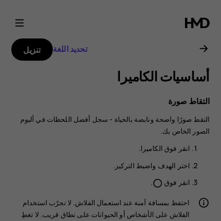
دليل
مستخدم
تحديد اللغة
تنزيل
Nokia
أساسيات الكاميرا
G60
التقاط صورة
5G
التقط صورًا واضحة ونابضة بالحياة - سجل أفضل اللحظات في ألبوم
الصور الخاص بك.
انقر فوق
الكاميرا
.
اختر الهدف واضبط التركيز.
انقر فوق
.
panorama_fish_eye
احتفظ بمسافة آمنة عند استعمال الفلاش. لا تجرّب استخدام
الفلاش على الأشخاص أو الحيوانات على نطاق قريب. لا تغطِ