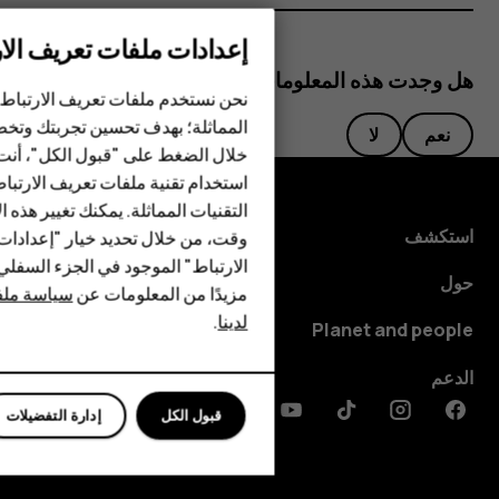
إعدادات ملفات تعريف الار
الهواتف الذكية
هل وجدت هذه المعلومات مفيدة؟
نحن نستخدم ملفات تعريف الارتباط 
الهواتف المميزة
المماثلة؛ بهدف تحسين تجربتك وتخص
نعم
لا
خلال الضغط على "قبول الكل"، أنت
الأكسسوارات
استخدام تقنية ملفات تعريف الارتبا
HMD Terra M
التقنيات المماثلة. يمكنك تغيير هذه 
استكشف
وقت، من خلال تحديد خيار "إعدادا
HMD DUB
الارتباط" الموجود في الجزء السفل
حول
مزيدًا من المعلومات عن
سياسة ملفا
HMD Watch
لدينا
.
Planet and people
للأعمال
الدعم
قبول الكل
إدارة التفضيلات
Discord
Linkedin
Youtube
Tiktok
Instagram
Facebook