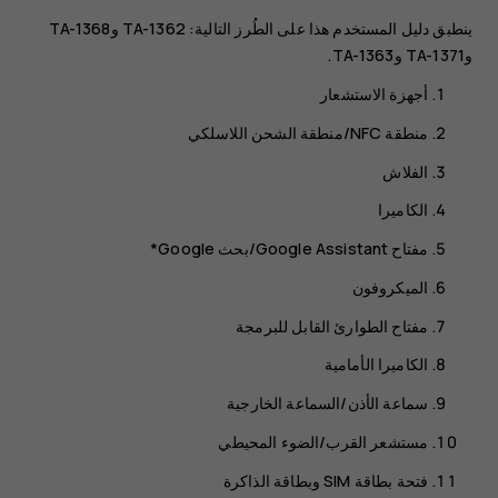
ينطبق دليل المستخدم هذا على الطُرز التالية: TA-1362 وTA-1368
وTA-1371 وTA-1363.
‏‫أجهزة الاستشعار‬
الفلاش
الكاميرا
مفتاح Google Assistant/بحث Google*
الميكروفون
‬‏‫‏‫مفتاح الطوارئ القابل للبرمجة
الكاميرا الأمامية
سماعة الأذن/السماعة الخارجية
‏‫مستشعر القرب/الضوء المحيطي
فتحة بطاقة SIM وبطاقة الذاكرة