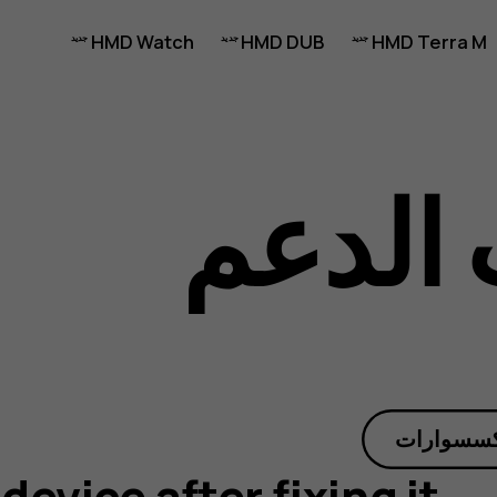
HMD Watch
HMD DUB
HMD Terra M
الدعم
كسسوارات
device after fixing it?