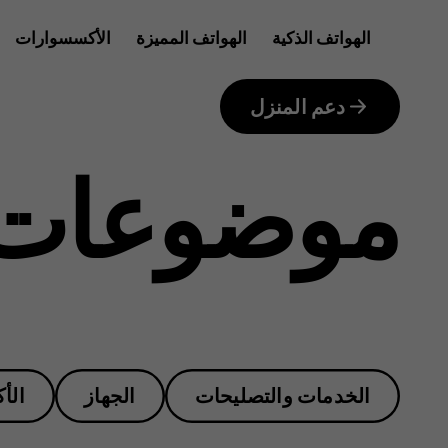
What
الهواتف الذكية
الهواتف المميزة
الأكسسوارات
للأعمال
if
دعم المنزل
موضوعات 
I
break
الخدمات والتصليحات
الجهاز
الأ