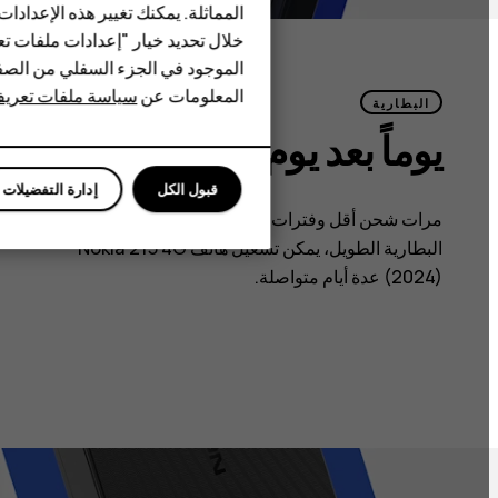
HMD Watch
المماثلة. يمكنك تغيير هذه الإعدادا
خلال تحديد خيار "إعدادات ملفات تعر
للأعمال
الموجود في الجزء السفلي من الصفح
المعلومات عن
سياسة ملفات تعريف ال
البطارية
يوماً بعد يوم
قبول الكل
إدارة التفضيلات
مرات شحن أقل وفترات تشغيل أطول. بفضل عمر
البطارية الطويل، يمكن تشغيل هاتف Nokia 215 4G
(2024) عدة أيام متواصلة.