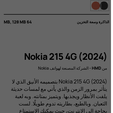
64 MB, 128 MB
الذاكرة وسعة التخزين
تصميم عصري مع
Nokia 215 4G (2024)
التطبيقات السحابية
من
HMD
- الشركة المصنعة لهواتف Nokia
Nokia 215 4G (2024) بتصميمه الأنيق الذي لا
NOKIA 215 4G
يتأثر بمرور الزمن والذي يأتي مع لمسات حديثة
هاتف مميز، حديثٌ ومزودٌ بتقنية Bluetooth، وبطارية
يلفت الأنظار ويجذبها. ويتميز بمتانته. وبه لعبة
تواصل العمل معك كما كانت في الأيام الخوالي.
الثعبان. وبالطبع، بطاريته تدوم طويلًا. لست
بحاجة إلى الإنترنت، حيث يمكنك الاستمتاع