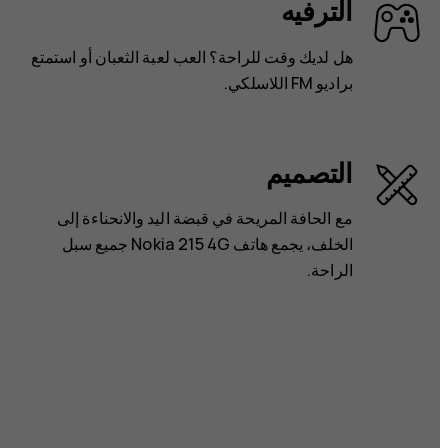
الترفيه
هل لديك وقت للراحة؟ العب لعبة الثعبان أو استمتع
براديو FM اللاسلكي.
التصميم
مع الحافة المريحة في قبضة اليد والانحناءة إلى
الخلف، يجمع هاتف Nokia 215 4G جميع سبل
الراحة.