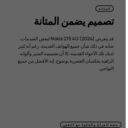
المتانة
تصميم يضمن المتانة
قد يتعرض Nokia 215 4G (2024) لبعض الصدمات،
شأنه في ذلك شأن جميع الهواتف القديمة. رغم أنه يُثير
لديك تلك الأجواء القديمة، إلا أن تصميمه المثير وألوانه
الزاهية يعكسان العصرية بوضوح. إنه الأفضل من جميع
النواحي.
متعة الفراغ والخلوة مع النفس