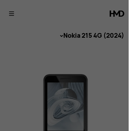
Noki
21
4
Nokia 215 4G (2024)
(2024