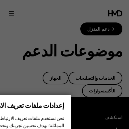
Answers,
solutions
دعم المنزل
and
موضوعات الدعم
how-
tos
الخدمات والتصليحات
الجهاز
for
الأكسسوارات
your
إعدادات ملفات تعريف الار
HMD
الهواتف الذكية
استكشف
نحن نستخدم ملفات تعريف الارتباط 
المماثلة؛ بهدف تحسين تجربتك وتخص