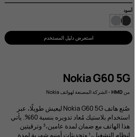
أسود
اللون
استعرض دليل المستخدم
Nokia G60 5G
من
HMD
- الشركة المصنعة لهواتف Nokia
صُنع هاتف Nokia G60 5G ليعيش طويلًا، عبر
استخدام بلاستيك مُعاد تدويره بنسبة 60%. يأتي
هذا الهاتف مع ضمان لمدة عامين،³ وترقيتين
لنظام التشغيل،¹ وتحديثات أمنيه شهرية لمدة