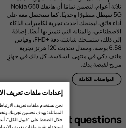
ثلاثة أعوام، لتضمن تمامًا أن هاتفك Nokia G60
5G سيظل متطورًا وحديثًا. كما ستحصل معه على
أداء فائق، ليمنحك أحدث تجربة لكاميرات الذكاء
الاصطناعي، والمتانة التي نتميز بها أيضًا. إضافةً
إلى ذلك، ستمنحك شاشته دقة +FHD، وقياس
6.58 بوصة، ومعدل تحديث 120 هرتز تجربة
هاتف ذكي في منتهى السلاسة، كل ذلك في جهازٍ
مريح لقبضة يدك.
المواصفات الكاملة
الهواتف الذكية
إعدادات ملفات تعريف الار
الهواتف المميزة
نحن نستخدم ملفات تعريف الارتباط و
المماثلة؛ بهدف تحسين تجربتك وتخص
HMD Terra M
Got questions?
خلال الضغط على "قبول الكل"، أنت 
استخدام تقنية ملفات تعريف الارتباط