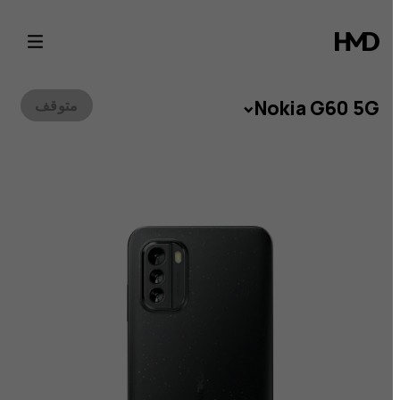
Noki
G6
5
Nokia G60 5G
متوقف