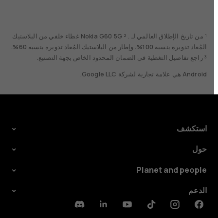
¹ من تاريخ الإطلاق العالمي لـ . Nokia G60 5G ² غطاء خلفي من البلاستيك
المُعاد تدويره بنسبة 100%، وإطار من البلاستيك المُعاد تدويره بنسبة 60%.
³ راجع تفاصيل التغطية في الضمان المحدود الخاص بجهة التصنيع.
Android هي علامة تجارية لشركة Google LLC.
استكشف
حول
Planet and people
الدعم
Discord
Linkedin
Youtube
Tiktok
Instagram
Facebook