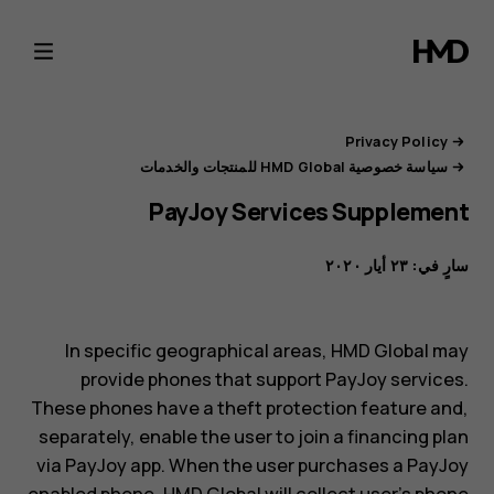
بوابة
خصوصية
HMD
Privacy Policy
سياسة خصوصية HMD Global للمنتجات والخدمات
PayJoy Services Supplement
سارٍ في: ٢٣ أيار ٢٠٢٠
In specific geographical areas, HMD Global may
provide phones that support PayJoy services.
These phones have a theft protection feature and,
separately, enable the user to join a financing plan
via PayJoy app. When the user purchases a PayJoy
enabled phone, HMD Global will collect user’s phone