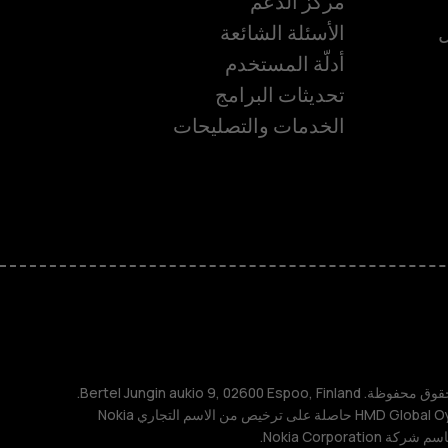
مركز الدعم
ل
الأسئلة الشائعة
أدلّة المستخدم
تحديثات البرامج
الخدمات والتصليحات
ة
TM و © 2026 HMD Global. جميع الحقوق محفوظة. Bertel Jungin aukio 9, 02600 Espoo, Finland.
مُعرِّف الشركة: 2724044-2. شركة HMD Global Oy حاصلة على ترخيص من الاسم التجاري Nokia