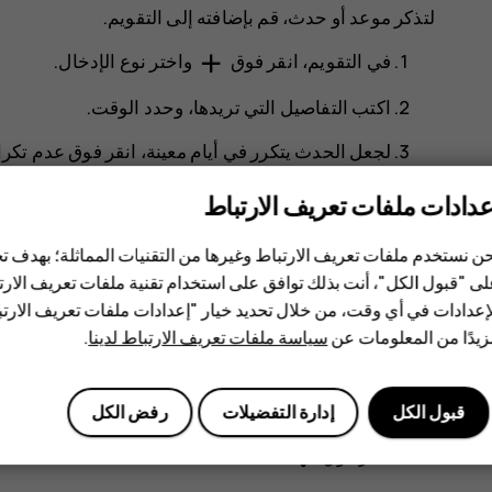
لتذكر موعد أو حدث، قم بإضافته إلى التقويم.
add
في
التقويم
، انقر فوق
واختر نوع الإدخال.
اكتب التفاصيل التي تريدها، وحدد الوقت.
لجعل الحدث يتكرر في أيام معينة، انقر فوق
عدم تكرا
لتعيين تذكير، انقر فوق
إضافة إشعار
، واضبط الوقت ث
عدادات ملفات تعريف الارتباط
انقر فوق
حفظ
.
ن نستخدم ملفات تعريف الارتباط وغيرها من التقنيات المماثلة؛ بهدف
ى "قبول الكل"، أنت بذلك توافق على استخدام تقنية ملفات تعريف الارتبا
mode_edit
تلميح:
لتعديل حدث ما، انقر فوق الحدث ثم
، وق
إعدادات في أي وقت، من خلال تحديد خيار "إعدادات ملفات تعريف الار
يدًا من المعلومات عن
سياسة ملفات تعريف الارتباط لدينا
.
حذف موعد
انقر فوق الحدث.
قبول الكل
إدارة التفضيلات
رفض الكل
more_vert
انقر فوق
>
حذف
.