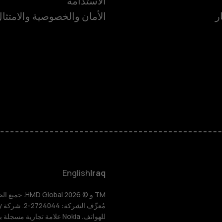
الاستدامة
ر
الأمان والخصوصية والامتثا
الهواتف الذكية
الهواتف المميز
HMD Terra M
HMD DUB
English
Iraq
HMD Watch
للهواتف. Nokia علامة تجارية مسجلة باسم شركة Nokia Corporation.