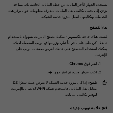
يستخدم الجهاز الآخر البيانات من خطة البيانات الخاصة بك، مما قد
يؤدي إلى تحمل تكاليف نقل البيانات. لمعرفة معلومات حول توفر هذه
الخدمات وتكاليفها، اتصل بمزود خدمة الشبكة.
بدء التصفح
ليست هناك حاجة للكمبيوتر - يمكنك تصفح الإنترنت بسهولة باستخدام
هاتفك. كن على علم بآخر الأخبار، وزر مواقع الويب المفضلة لديك.
يمكنك استخدام المتصفح على هاتفك لعرض صفحات الويب على
الإنترنت.
انقر فوق
Chrome
.
اكتب عنوان ويب، ثم انقر فوق
.
arrow_forward
تلميح:
إذا كان مزود خدمة الشبكة لا يفرض عليك سعرًا ثابتًا
مقابل نقل البيانات، فاستخدم شبكة Wi-Fi للاتصال بالإنترنت
لتوفير تكاليف البيانات.
فتح علامة تبويب جديدة