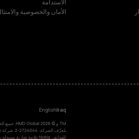
الاستدامة
ر
الأمان والخصوصية والامتثا
الهواتف الذكية
الهواتف المميز
HMD Terra M
HMD DUB
English
Iraq
HMD Watch
للهواتف. Nokia علامة تجارية مسجلة باسم شركة Nokia Corporation.