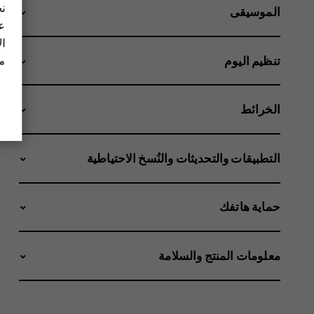
نح
الموسيقى
عل
ال
مز
تنظيم اليوم
الخرائط
التطبيقات والتحديثات والنُسخ الاحتياطية
حماية هاتفك
معلومات المنتج والسلامة