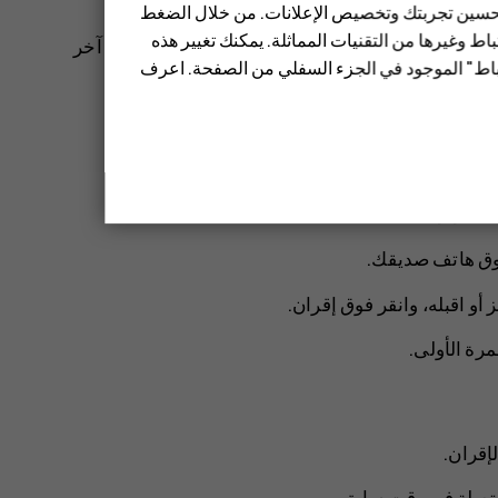
ك إرسالها إلى هاتف صديقك باستخدام بلوتوث.
 تحسين تجربتك وتخصيص الإعلانات. من خلال الضغط
ط وغيرها من التقنيات المماثلة. يمكنك تغيير هذه
. على سبيل المثال، يمكنك إرسال أشياء إلى هاتف آخر
تباط" الموجود في الجزء السفلي من الصفحة. اعرف
اتصال
>
بلوتوث
.
يستطيع رؤية الهاتف الآخر.
>
بلوتوث
.
 فوق هاتف صديقك.
 أو اقبله، وانقر فوق
إقران
.
رة الأولى.
لإقران.
متصلة في وقت سابق
.