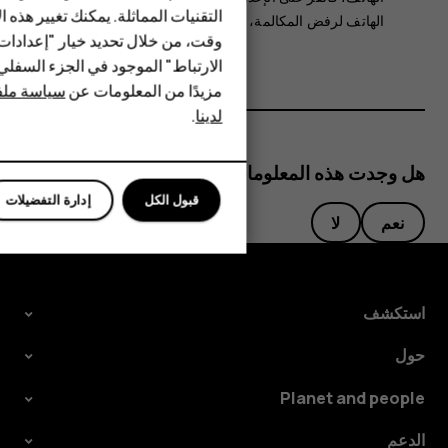
HMD Terra M
التقنيات المماثلة. يمكنك تغيير هذه 
الهاتف لرفض المكالمة
، وقم بتغييرها إلى تشغيل.
HMD DUB
وقت، من خلال تحديد خيار "إعدادا
الارتباط" الموجود في الجزء السفل
HMD Watch
مزيدًا من المعلومات عن
سياسة ملفا
لدينا
.
للأعمال
هل وجدت هذه المعلومات مفيدة؟
قبول الكل
إدارة التفضيلات
نعم
لا
استكشف
حول
Planet and people
الدعم