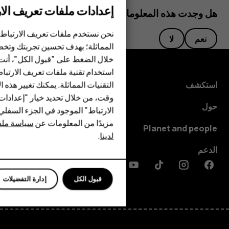
إعدادات ملفات تعريف الار
هل وجدت هذه المعلومات مفيدة؟
الهواتف الذكية
نحن نستخدم ملفات تعريف الارتباط 
نعم
لا
المماثلة؛ بهدف تحسين تجربتك وتخص
الهواتف المميزة
خلال الضغط على "قبول الكل"، أنت
استخدام تقنية ملفات تعريف الارتبا
HMD Terra M
التقنيات المماثلة. يمكنك تغيير هذه 
استكشف
HMD DUB
وقت، من خلال تحديد خيار "إعدادا
حول
الارتباط" الموجود في الجزء السفل
HMD Watch
مزيدًا من المعلومات عن
سياسة ملفا
Planet and people
لدينا
.
للأعمال
الدعم
Discord
Linkedin
Youtube
Tiktok
Instagram
Facebook
قبول الكل
إدارة التفضيلات