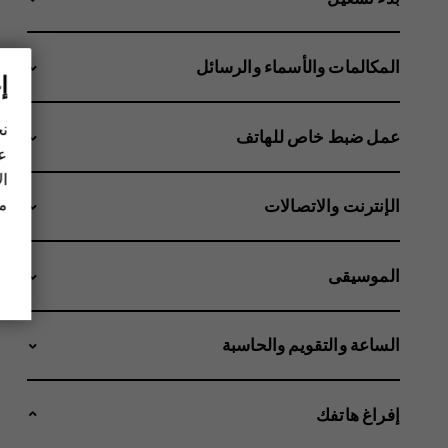
المكالمات والأسماء والرسائل
إ
نح
عمل ضبط خاص للهاتف
عل
ال
مز
الإنترنت والاتصالات
الموسيقى
الساعة والتقويم والحاسبة
إفراغ هاتفك