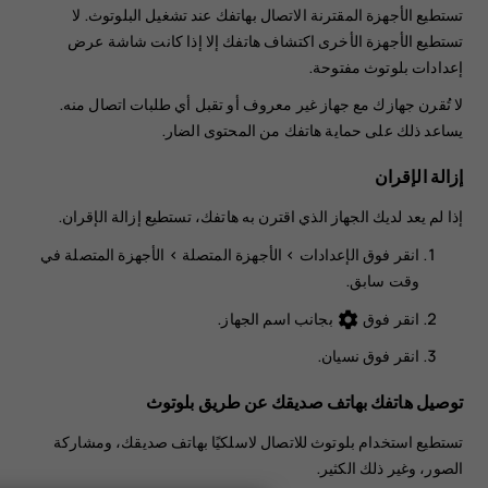
تستطيع الأجهزة المقترنة الاتصال بهاتفك عند تشغيل البلوتوث. لا
تستطيع الأجهزة الأخرى اكتشاف هاتفك إلا إذا كانت شاشة عرض
إعدادات بلوتوث مفتوحة.
لا تُقرن جهازك مع جهاز غير معروف أو تقبل أي طلبات اتصال منه.
يساعد ذلك على حماية هاتفك من المحتوى الضار.
إزالة الإقران
إذا لم يعد لديك الجهاز الذي اقترن به هاتفك، تستطيع إزالة الإقران.
انقر فوق
الإعدادات
>
الأجهزة المتصلة
>
الأجهزة المتصلة في
وقت سابق
.
انقر فوق
بجانب اسم الجهاز.
settings
انقر فوق
نسيان
.
توصيل هاتفك بهاتف صديقك عن طريق بلوتوث
تستطيع استخدام بلوتوث للاتصال لاسلكيًا بهاتف صديقك، ومشاركة
الصور، وغير ذلك الكثير.