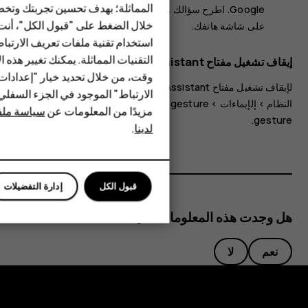
المماثلة؛ بهدف تحسين تجربتك وتخص
Google. اطرح سؤالك وحرر المفتاح. سترى إجابة Google
الهواتف المميزة
خلال الضغط على "قبول الكل"، أنت
على شاشة هاتفك.
استخدام تقنية ملفات تعريف الارتبا
HMD Terra M
التقنيات المماثلة. يمكنك تغيير هذه 
إيقاف تشغيل مفتاح Google Assistant
HMD DUB
وقت، من خلال تحديد خيار "إعدادا
لإيقاف تشغيل مفتاح Google Assistant، انقر فوق
الإعدادات
>
الارتباط" الموجود في الجزء السفل
HMD Watch
النظام
>
إلإيماءات
>
Assist gesture
، وأوقف تشغيل
Assist
مزيدًا من المعلومات عن
سياسة ملفا
.
gesture
لدينا
.
للأعمال
قبول الكل
إدارة التفضيلات
هل وجدت هذه المعلومات مفيدة؟
نعم
لا