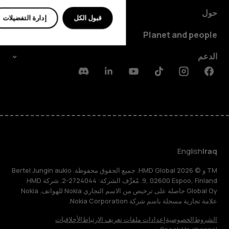
حول
قبول الكل
إدارة التفضيلات
Planet and people
الدعم
Discord
Linkedin
Youtube
Tiktok
Instagram
Facebook
English
Iraq
TM و © 2026 HMD Global. جميع الحقوق محفوظة. Bertel Jungin aukio
9, 02600 Espoo, Finland. مُعرِّف الشركة: 2724044-2. شركة HMD
Global Oy حاصلة على ترخيص من الاسم التجاري Nokia للهواتف. Nokia
علامة تجارية مسجلة باسم شركة Nokia Corporation.
الشروط
الخصوصية
إعدادات ملفات تعريف الارتباط
الأخلاقيات