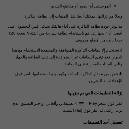
الموسيقى أو الصور أو مقاطع الفيديو
وبدلاً من إزالتها، يمكنك أيضًا نقل الملفات إلى بطاقة الذاكرة.
قد تؤثر جودة بطاقة الذاكرة على أداء هاتفك بشكل كبير. للحصول على
أفضل أداء لجهازك، قم باستخدام بطاقة سريعة من الفئة 4 بسعة 128
جيجا بايت من مُصنِّع معروف.
لا تستخدم إلا بطاقات الذاكرة المتوافقة والمعتمدة للاستخدام مع هذا
الجهاز. فقد تؤدي البطاقات غير المتوافقة إلى تلف البطاقة والجهاز
وتلف البيانات المخزنة على البطاقة.
للتحقق من مقدار الذاكرة المتاحة وكيف يتم استخدامها، انقر فوق
الإعدادات
>
التخزين
.
إزالة التطبيقات التي تم تنزيلها
انقر فوق
متجر Play
>
>
تطبيقاتي وألعابي
، واختر التطبيق الذي
menu
تريد إزالته، ثم انقر فوق
إلغاء التثبيت
.
تعطيل أحد التطبيقات