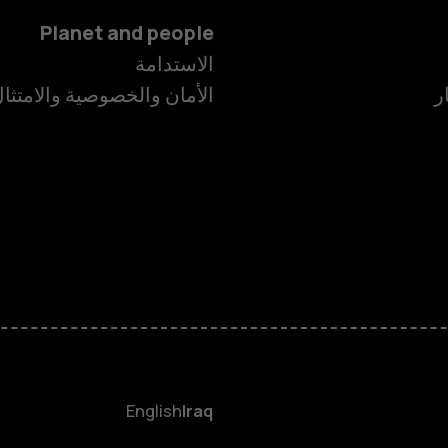
Planet and people
الاستدامة
ر
الأمان والخصوصية والامتثا
الهواتف الذكية
الهواتف المميز
HMD Terra M
HMD DUB
English
Iraq