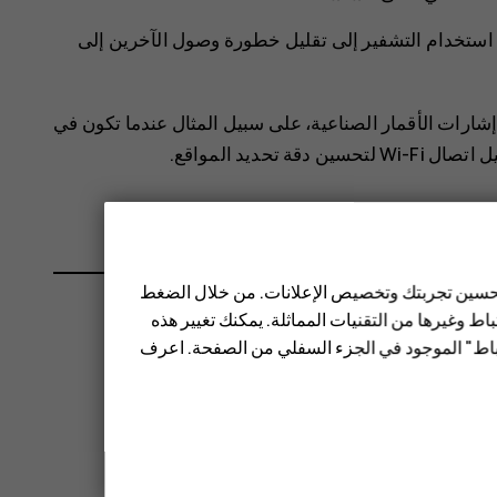
خدام التشفير لزيادة أمان اتصال Wi-Fi. يؤدي استخدام التشفير إلى تقليل خطورة وصول الآخرين إلى
ا إشارات الأقمار الصناعية، على سبيل المثال عندما تكون في
تحديد المواقع.
 تحسين تجربتك وتخصيص الإعلانات. من خلال الضغط
ط وغيرها من التقنيات المماثلة. يمكنك تغيير هذه
تباط" الموجود في الجزء السفلي من الصفحة. اعرف