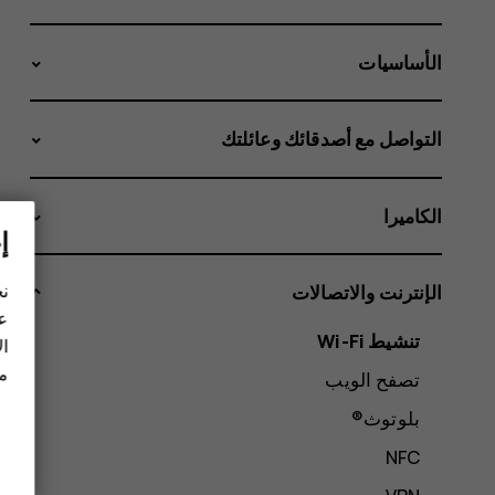
الأساسيات
التواصل مع أصدقائك وعائلتك
الكاميرا
إ
نح
الإنترنت والاتصالات
عل
تنشيط Wi-Fi
ال
مز
تصفح الويب
بلوتوث®
NFC